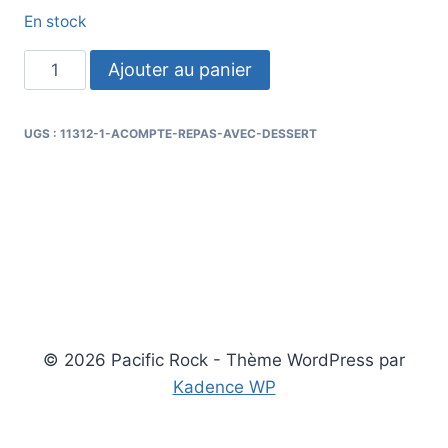
En stock
quantité
Ajouter au panier
de
ACOMPTE
UGS :
11312-1-ACOMPTE-REPAS-AVEC-DESSERT
repas
SANS
dessert
© 2026 Pacific Rock - Thème WordPress par
Kadence WP