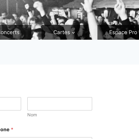
oncerts
Cartes
Espace Pro
Nom
hone
*