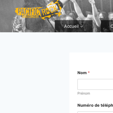
Aller
au
contenu
Accueil
C
Nom
*
Prénom
Numéro de télép